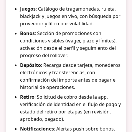
Juegos
: Catálogo de tragamonedas, ruleta,
blackjack y juegos en vivo, con búsqueda por
proveedor y filtro por volatilidad.
Bonos
: Sección de promociones con
condiciones visibles (wager, plazo y límites),
activación desde el perfil y seguimiento del
progreso del rollover.
Depósito
: Recarga desde tarjeta, monederos
electrónicos y transferencias, con
confirmación del importe antes de pagar e
historial de operaciones.
Retiro
: Solicitud de cobro desde la app,
verificación de identidad en el flujo de pago y
estado del retiro por etapas (en revisión,
aprobado, pagado).
Notificaciones
: Alertas push sobre bonos,