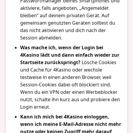
Passwortmanager deines Smartphones und
aktiviere, falls angeboten, „Angemeldet
bleiben“ auf deinem privaten Gerät. Auf
gemeinsam genutzten Geräten solltest du
das nicht aktivieren und dich nach der
Session abmelden.
Was mache ich, wenn der Login bei
4Kasino lädt und dann einfach wieder zur
Startseite zurückspringt?
Lösche Cookies
und Cache für 4Kasino oder wechsle
testweise in einen anderen Browser, weil
Session-Cookies dabei oft blockiert sind.
Wenn du ein VPN oder einen Werbeblocker
nutzt, schalte ihn kurz aus und probiere den
Login erneut.
Kann ich mich bei 4Kasino einloggen,
wenn ich meine E-Mail-Adresse nicht mehr
nutze oder keinen Zugriff mehr darauf