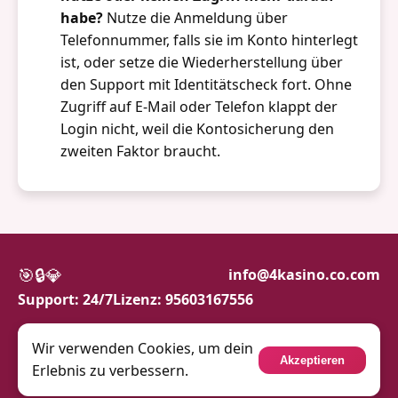
habe?
Nutze die Anmeldung über
Telefonnummer, falls sie im Konto hinterlegt
ist, oder setze die Wiederherstellung über
den Support mit Identitätscheck fort. Ohne
Zugriff auf E-Mail oder Telefon klappt der
Login nicht, weil die Kontosicherung den
zweiten Faktor braucht.
🎯
🔒
💎
info@4kasino.co.com
Support: 24/7
Lizenz: 95603167556
Bitte verantwortungsbewusst spielen.
Wir verwenden Cookies, um dein
© 2016 -
2026
4Kasino.
Akzeptieren
Erlebnis zu verbessern.