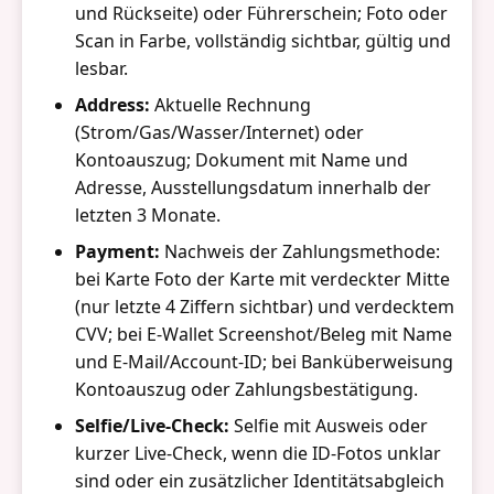
und Rückseite) oder Führerschein; Foto oder
Scan in Farbe, vollständig sichtbar, gültig und
lesbar.
Address:
Aktuelle Rechnung
(Strom/Gas/Wasser/Internet) oder
Kontoauszug; Dokument mit Name und
Adresse, Ausstellungsdatum innerhalb der
letzten 3 Monate.
Payment:
Nachweis der Zahlungsmethode:
bei Karte Foto der Karte mit verdeckter Mitte
(nur letzte 4 Ziffern sichtbar) und verdecktem
CVV; bei E‑Wallet Screenshot/Beleg mit Name
und E‑Mail/Account-ID; bei Banküberweisung
Kontoauszug oder Zahlungsbestätigung.
Selfie/Live-Check:
Selfie mit Ausweis oder
kurzer Live-Check, wenn die ID-Fotos unklar
sind oder ein zusätzlicher Identitätsabgleich