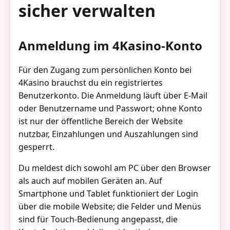
sicher verwalten
Anmeldung im 4Kasino-Konto
Für den Zugang zum persönlichen Konto bei
4Kasino brauchst du ein registriertes
Benutzerkonto. Die Anmeldung läuft über E‑Mail
oder Benutzername und Passwort; ohne Konto
ist nur der öffentliche Bereich der Website
nutzbar, Einzahlungen und Auszahlungen sind
gesperrt.
Du meldest dich sowohl am PC über den Browser
als auch auf mobilen Geräten an. Auf
Smartphone und Tablet funktioniert der Login
über die mobile Website; die Felder und Menüs
sind für Touch-Bedienung angepasst, die