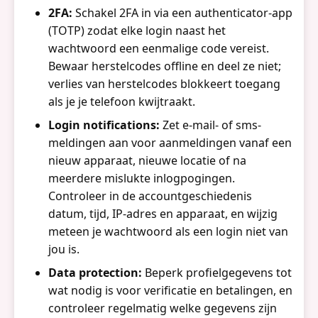
2FA:
Schakel 2FA in via een authenticator-app
(TOTP) zodat elke login naast het
wachtwoord een eenmalige code vereist.
Bewaar herstelcodes offline en deel ze niet;
verlies van herstelcodes blokkeert toegang
als je je telefoon kwijtraakt.
Login notifications:
Zet e-mail- of sms-
meldingen aan voor aanmeldingen vanaf een
nieuw apparaat, nieuwe locatie of na
meerdere mislukte inlogpogingen.
Controleer in de accountgeschiedenis
datum, tijd, IP-adres en apparaat, en wijzig
meteen je wachtwoord als een login niet van
jou is.
Data protection:
Beperk profielgegevens tot
wat nodig is voor verificatie en betalingen, en
controleer regelmatig welke gegevens zijn