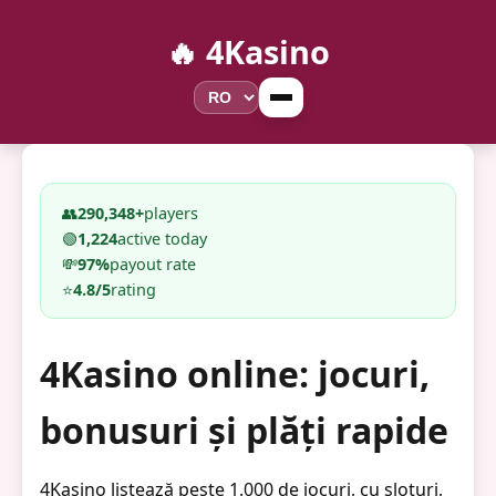
🔥 4Kasino
👥
290,348+
players
🟢
1,224
active today
💸
97%
payout rate
⭐
4.8/5
rating
4Kasino online: jocuri,
bonusuri și plăți rapide
4Kasino listează peste 1.000 de jocuri, cu sloturi,