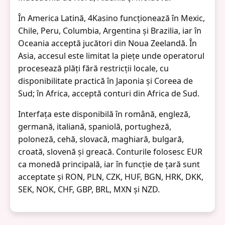
În America Latină, 4Kasino funcționează în Mexic,
Chile, Peru, Columbia, Argentina și Brazilia, iar în
Oceania acceptă jucători din Noua Zeelandă. În
Asia, accesul este limitat la piețe unde operatorul
procesează plăți fără restricții locale, cu
disponibilitate practică în Japonia și Coreea de
Sud; în Africa, acceptă conturi din Africa de Sud.
Interfața este disponibilă în română, engleză,
germană, italiană, spaniolă, portugheză,
poloneză, cehă, slovacă, maghiară, bulgară,
croată, slovenă și greacă. Conturile folosesc EUR
ca monedă principală, iar în funcție de țară sunt
acceptate și RON, PLN, CZK, HUF, BGN, HRK, DKK,
SEK, NOK, CHF, GBP, BRL, MXN și NZD.