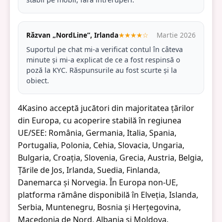
Răzvan „NordLine”, Irlanda
★★★★☆
Martie 2026
Suportul pe chat mi-a verificat contul în câteva
minute și mi-a explicat de ce a fost respinsă o
poză la KYC. Răspunsurile au fost scurte și la
obiect.
4Kasino acceptă jucători din majoritatea țărilor
din Europa, cu acoperire stabilă în regiunea
UE/SEE: România, Germania, Italia, Spania,
Portugalia, Polonia, Cehia, Slovacia, Ungaria,
Bulgaria, Croația, Slovenia, Grecia, Austria, Belgia,
Țările de Jos, Irlanda, Suedia, Finlanda,
Danemarca și Norvegia. În Europa non-UE,
platforma rămâne disponibilă în Elveția, Islanda,
Serbia, Muntenegru, Bosnia și Herțegovina,
Macedonia de Nord, Albania și Moldova.