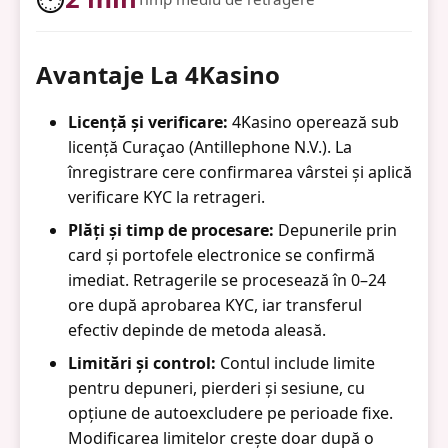
Avantaje La 4Kasino
Licență și verificare:
4Kasino operează sub
licență Curaçao (Antillephone N.V.). La
înregistrare cere confirmarea vârstei și aplică
verificare KYC la retrageri.
Plăți și timp de procesare:
Depunerile prin
card și portofele electronice se confirmă
imediat. Retragerile se procesează în 0–24
ore după aprobarea KYC, iar transferul
efectiv depinde de metoda aleasă.
Limitări și control:
Contul include limite
pentru depuneri, pierderi și sesiune, cu
opțiune de autoexcludere pe perioade fixe.
Modificarea limitelor crește doar după o