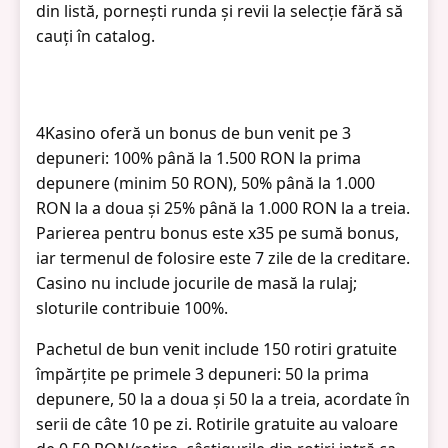
din listă, pornești runda și revii la selecție fără să
cauți în catalog.
4Kasino oferă un bonus de bun venit pe 3
depuneri: 100% până la 1.500 RON la prima
depunere (minim 50 RON), 50% până la 1.000
RON la a doua și 25% până la 1.000 RON la a treia.
Parierea pentru bonus este x35 pe sumă bonus,
iar termenul de folosire este 7 zile de la creditare.
Casino nu include jocurile de masă la rulaj;
sloturile contribuie 100%.
Pachetul de bun venit include 150 rotiri gratuite
împărțite pe primele 3 depuneri: 50 la prima
depunere, 50 la a doua și 50 la a treia, acordate în
serii de câte 10 pe zi. Rotirile gratuite au valoare