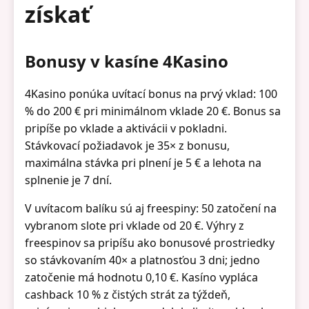
získať
Bonusy v kasíne 4Kasino
4Kasino ponúka uvítací bonus na prvý vklad: 100
% do 200 € pri minimálnom vklade 20 €. Bonus sa
pripíše po vklade a aktivácii v pokladni.
Stávkovací požiadavok je 35× z bonusu,
maximálna stávka pri plnení je 5 € a lehota na
splnenie je 7 dní.
V uvítacom balíku sú aj freespiny: 50 zatočení na
vybranom slote pri vklade od 20 €. Výhry z
freespinov sa pripíšu ako bonusové prostriedky
so stávkovaním 40× a platnosťou 3 dni; jedno
zatočenie má hodnotu 0,10 €. Kasíno vypláca
cashback 10 % z čistých strát za týždeň,