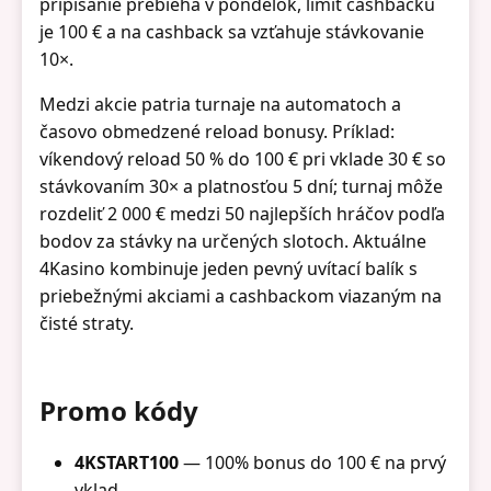
pripísanie prebieha v pondelok, limit cashbacku
je 100 € a na cashback sa vzťahuje stávkovanie
10×.
Medzi akcie patria turnaje na automatoch a
časovo obmedzené reload bonusy. Príklad:
víkendový reload 50 % do 100 € pri vklade 30 € so
stávkovaním 30× a platnosťou 5 dní; turnaj môže
rozdeliť 2 000 € medzi 50 najlepších hráčov podľa
bodov za stávky na určených slotoch. Aktuálne
4Kasino kombinuje jeden pevný uvítací balík s
priebežnými akciami a cashbackom viazaným na
čisté straty.
Promo kódy
4KSTART100
— 100% bonus do 100 € na prvý
vklad