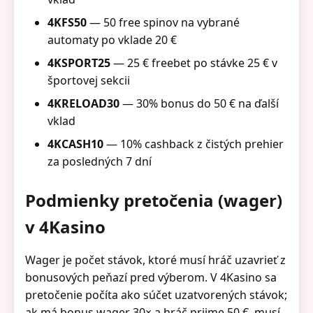
4KFS50
— 50 free spinov na vybrané
automaty po vklade 20 €
4KSPORT25
— 25 € freebet po stávke 25 € v
športovej sekcii
4KRELOAD30
— 30% bonus do 50 € na ďalší
vklad
4KCASH10
— 10% cashback z čistých prehier
za posledných 7 dní
Podmienky pretočenia (wager)
v 4Kasino
Wager je počet stávok, ktoré musí hráč uzavrieť z
bonusových peňazí pred výberom. V 4Kasino sa
pretočenie počíta ako súčet uzatvorených stávok;
ak má bonus wager 30× a hráč prijme 50 €, musí