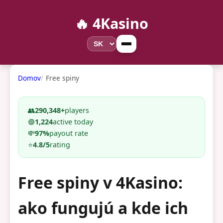
🔥 4Kasino
Domov
Free spiny
👥
290,348+
players
🟢
1,224
active today
💸
97%
payout rate
⭐
4.8/5
rating
Free spiny v 4Kasino:
ako fungujú a kde ich