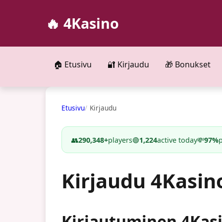
🔥 4Kasino
🏠 Etusivu
🔐 Kirjaudu
🎁 Bonukset
Etusivu
Kirjaudu
👥
290,348+
players
🟢
1,224
active today
💸
97%
Kirjaudu 4Kasino-t
Kirjautuminen 4Kasin