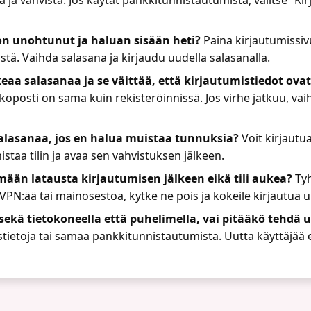
on unohtunut ja haluan sisään heti?
Paina kirjautumissivu
istä. Vaihda salasana ja kirjaudu uudella salasanalla.
keaa salasanaa ja se väittää, että kirjautumistiedot ova
ähköposti on sama kuin rekisteröinnissä. Jos virhe jatkuu, vaih
alasanaa, jos en halua muistaa tunnuksia?
Voit kirjautua
istaa tilin ja avaa sen vahvistuksen jälkeen.
mään latausta kirjautumisen jälkeen eikä tili aukea?
Tyh
VPN:ää tai mainosestoa, kytke ne pois ja kokeile kirjautua 
sekä tietokoneella että puhelimella, vai pitääkö tehdä u
istietoja tai samaa pankkitunnistautumista. Uutta käyttäjää ei