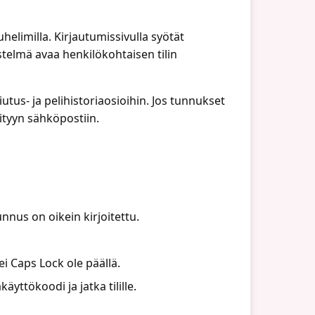
uhelimilla. Kirjautumissivulla syötät
stelmä avaa henkilökohtaisen tilin
utus- ja pelihistoriaosioihin. Jos tunnukset
ityyn sähköpostiin.
unnus on oikein kirjoitettu.
ei Caps Lock ole päällä.
äyttökoodi ja jatka tilille.