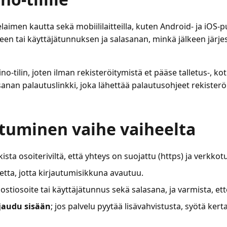
elaimen kautta sekä mobiililaitteilla, kuten Android- ja iOS-p
een tai käyttäjätunnuksen ja salasanan, minkä jälkeen järje
-tilin, joten ilman rekisteröitymistä et pääse talletus-, koti
sanan palautuslinkki, joka lähettää palautusohjeet rekisterö
autuminen vaihe vaiheelta
sta osoiteriviltä, että yhteys on suojattu (https) ja verkkot
ketta, jotta kirjautumisikkuna avautuu.
stiosoite tai käyttäjätunnus sekä salasana, ja varmista, ett
jaudu sisään
; jos palvelu pyytää lisävahvistusta, syötä kertak