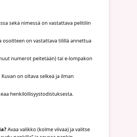
assa sekä nimessä on vastattava pelitilin
 osoitteen on vastattava tilillä annettua
 muut numerot peitetään) tai e-lompakon
a. Kuvan on oltava selkeä ja ilman
kkeaa henkilöllisyystodistuksesta.
ia?
Avaa valikko (kolme viivaa) ja valitse
rjaudu pankilla” ja seuraa pankin