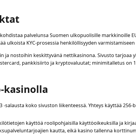
aktat
 kohdistaa palvelunsa Suomen ulkopuolisille markkinoille E
käyttää ulkoista KYC-prosessia henkilöllisyyden varmistamis
n ja nostoihin keskittyvänä nettikasinona. Sivusto tarjoaa yli
tercard, pankkisiirto ja kryptovaluutat; minimitalletus on 1
-kasinolla
3 -salausta koko sivuston liikenteessä. Yhteys käyttää 256-b
lötietojen käyttöä roolipohjaisilla käyttöoikeuksilla ja kirj
supalveluntarjoajien kautta, eikä kasino tallenna korttinum