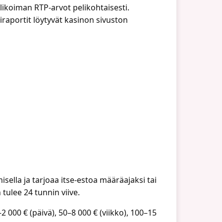
likoiman RTP-arvot pelikohtaisesti.
iraportit löytyvät kasinon sivuston
isella ja tarjoaa itse-estoa määräajaksi tai
 tulee 24 tunnin viive.
2 000 € (päivä), 50–8 000 € (viikko), 100–15