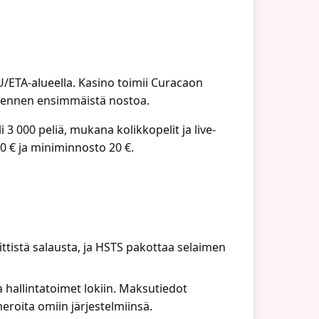
U/ETA-alueella. Kasino toimii Curacaon
een ennen ensimmäistä nostoa.
 3 000 peliä, mukana kolikkopelit ja live-
0 € ja miniminnosto 20 €.
ittistä salausta, ja HSTS pakottaa selaimen
aa hallintatoimet lokiin. Maksutiedot
eroita omiin järjestelmiinsä.