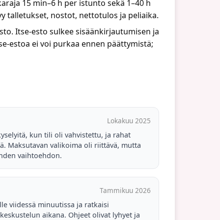
ikaraja 15 min–6 h per istunto sekä 1–40 h
 talletukset, nostot, nettotulos ja peliaika.
esto. Itse-esto sulkee sisäänkirjautumisen ja
tse-estoa ei voi purkaa ennen päättymistä;
Lokakuu 2025
selyitä, kun tili oli vahvistettu, ja rahat
ä. Maksutavan valikoima oli riittävä, mutta
yhden vaihtoehdon.
Tammikuu 2026
lle viidessä minuutissa ja ratkaisi
skustelun aikana. Ohjeet olivat lyhyet ja