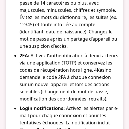
passe de 14 caractères ou plus, avec
majuscules, minuscules, chiffres et symbole.
Évitez les mots du dictionnaire, les suites (ex.
12345) et toute info liée au compte
(identifiant, date de naissance). Changez le
mot de passe après un partage d’appareil ou
une suspicion d’accès.
2FA:
Activez l’authentification à deux facteurs
via une application (TOTP) et conservez les
codes de récupération hors ligne. 4Kasino
demande le code 2FA à chaque connexion
sur un nouvel appareil et lors des actions
sensibles (changement de mot de passe,
modification des coordonnées, retraits).
Login notifications:
Activez les alertes par e-
mail pour chaque connexion et pour les
tentatives échouées. La notification inclut