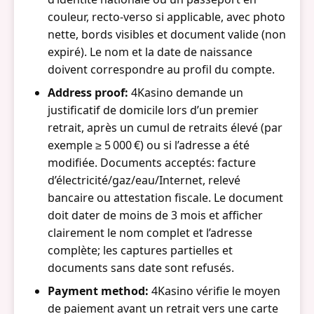
couleur, recto-verso si applicable, avec photo
nette, bords visibles et document valide (non
expiré). Le nom et la date de naissance
doivent correspondre au profil du compte.
Address proof:
4Kasino demande un
justificatif de domicile lors d’un premier
retrait, après un cumul de retraits élevé (par
exemple ≥ 5 000 €) ou si l’adresse a été
modifiée. Documents acceptés: facture
d’électricité/gaz/eau/Internet, relevé
bancaire ou attestation fiscale. Le document
doit dater de moins de 3 mois et afficher
clairement le nom complet et l’adresse
complète; les captures partielles et
documents sans date sont refusés.
Payment method:
4Kasino vérifie le moyen
de paiement avant un retrait vers une carte