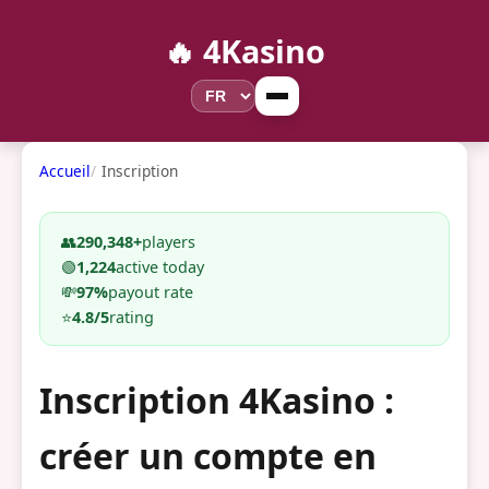
🔥 4Kasino
Accueil
Inscription
👥
290,348+
players
🟢
1,224
active today
💸
97%
payout rate
⭐
4.8/5
rating
Inscription 4Kasino :
créer un compte en