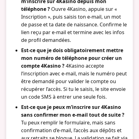
m’inscrire sur 4Kasino depuis mon
téléphone ?
Ouvre 4Kasino, appuie sur «
Inscription », puis saisis ton e-mail, un mot
de passe et ta date de naissance. Confirme le
lien reçu par e-mail et termine avec les infos
de profil demandées.
Est-ce que je dois obligatoirement mettre
mon numéro de téléphone pour créer un
compte 4Kasino ?
4Kasino accepte
l’inscription avec e-mail, mais le numéro peut
être demandé pour valider le compte ou
récupérer l’accès. Si tu le saisis, le site envoie
un code SMS à entrer une seule fois.
Est-ce que je peux m’inscrire sur 4Kasino
sans confirmer mon e-mail tout de suite ?
Tu peux remplir le formulaire, mais sans
confirmation d’e-mail, l’accès aux dépôts et
aux retraits se bloque. La validation se fait via