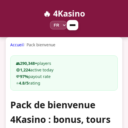
🔥 4Kasino
Accueil
Pack bienvenue
👥
290,348+
players
🟢
1,224
active today
💸
97%
payout rate
⭐
4.8/5
rating
Pack de bienvenue
4Kasino : bonus, tours