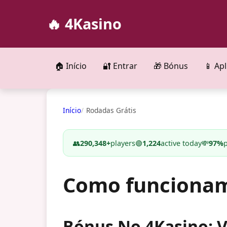
🔥 4Kasino
🏠 Início
🔐 Entrar
🎁 Bónus
📱 Ap
Início
Rodadas Grátis
👥
290,348+
players
🟢
1,224
active today
💸
97%
Como funcionam 
Bónus No 4Kasino: V