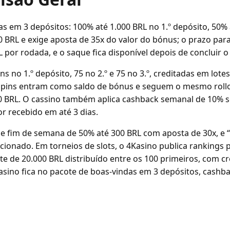
em 3 depósitos: 100% até 1.000 BRL no 1.º depósito, 50% at
RL e exige aposta de 35x do valor do bónus; o prazo para c
or rodada, e o saque fica disponível depois de concluir o r
ns no 1.º depósito, 75 no 2.º e 75 no 3.º, creditadas em lote
 spins entram como saldo de bónus e seguem o mesmo rollov
0 BRL. O cassino também aplica cashback semanal de 10% so
or recebido em até 3 dias.
e fim de semana de 50% até 300 BRL com aposta de 30x, e
lecionado. Em torneios de slots, o 4Kasino publica ranking
 de 20.000 BRL distribuído entre os 100 primeiros, com cr
ino fica no pacote de boas-vindas em 3 depósitos, cashba