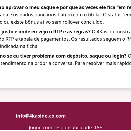
aprovar o meu saque e por que às vezes ele fica “em r
cada e os dados bancários batem com o titular. O status “e
 ou existe bônus ativo sem rollover concluído.
justo e onde eu vejo o RTP e as regras?
O 4Kasino mostra
ndo RTP e tabela de pagamentos. Os resultados seguem o R
ndicada na ficha.
no se eu tiver problema com depósito, saque ou login?
O
 atendimento na própria conversa. Para resolver mais rápido,
info@4kasino.co.com
Jogue com responsabilidade. 18+