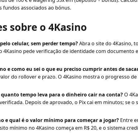
os fundos associados ao bónus.
s sobre o 4Kasino
pelo celular, sem perder tempo?
Abra o site do 4Kasino, t
, o 4Kasino pede verificação de identidade com documento
o e como eu sei o que eu preciso cumprir antes de saca
valor do rollover e prazo. O 4Kasino mostra o progresso de
 quanto tempo leva para o dinheiro cair na conta?
O 4Ka
verificada. Depois de aprovado, o Pix cai em minutos; se o 
o e qual é o valor mínimo para começar a jogar?
Entre e
sito mínimo no 4Kasino começa em R$ 20, e o sistema cred