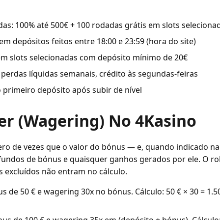
s: 100% até 500€ + 100 rodadas grátis em slots seleciona
m depósitos feitos entre 18:00 e 23:59 (hora do site)
em slots selecionadas com depósito mínimo de 20€
erdas líquidas semanais, crédito às segundas-feiras
primeiro depósito após subir de nível
er (Wagering) No 4Kasino
ero de vezes que o valor do bónus — e, quando indicado n
 fundos de bónus e quaisquer ganhos gerados por ele. O rol
s excluídos não entram no cálculo.
 de 50 € e wagering 30x no bónus. Cálculo: 50 € × 30 = 1.50
s de 100 € e wagering 35x em (depósito + bónus). Cálculo: 