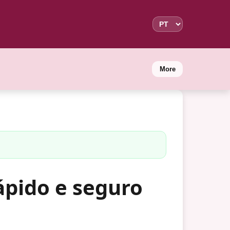
More
ápido e seguro