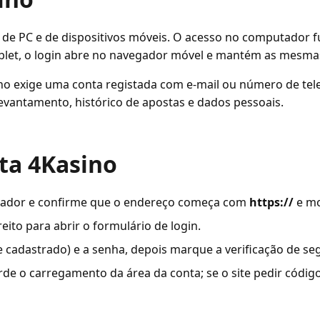
ir de PC e de dispositivos móveis. O acesso no computador
 tablet, o login abre no navegador móvel e mantém as mesma
sino exige uma conta registada com e-mail ou número de tele
levantamento, histórico de apostas e dados pessoais.
ta 4Kasino
vegador e confirme que o endereço começa com
https://
e mo
eito para abrir o formulário de login.
e cadastrado) e a senha, depois marque a verificação de se
rde o carregamento da área da conta; se o site pedir códig