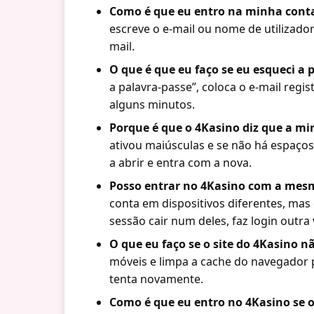
Como é que eu entro na minha conta
escreve o e-mail ou nome de utilizador
mail.
O que é que eu faço se eu esqueci a
a palavra-passe”, coloca o e-mail regis
alguns minutos.
Porque é que o 4Kasino diz que a m
ativou maiúsculas e se não há espaços
a abrir e entra com a nova.
Posso entrar no 4Kasino com a mesm
conta em dispositivos diferentes, mas
sessão cair num deles, faz login outra
O que eu faço se o site do 4Kasino n
móveis e limpa a cache do navegador p
tenta novamente.
Como é que eu entro no 4Kasino se o