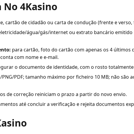
a No 4Kasino
, cartão de cidadão ou carta de condução (frente e verso, f
eletricidade/água/gás/internet ou extrato bancário emitid
nto:
para cartão, foto do cartão com apenas os 4 últimos dí
a conta com nome e e-mail.
egurar o documento de identidade, com o rosto totalmente vi
G/PNG/PDF; tamanho máximo por ficheiro 10 MB; não são a
os de correção reiniciam o prazo a partir do novo envio.
mentos até concluir a verificação e rejeita documentos ex
Kasino