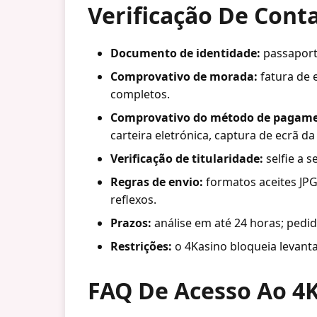
Verificação De Cont
Documento de identidade:
passaporte
Comprovativo de morada:
fatura de 
completos.
Comprovativo do método de pagame
carteira eletrónica, captura de ecrã d
Verificação de titularidade:
selfie a s
Regras de envio:
formatos aceites JP
reflexos.
Prazos:
análise em até 24 horas; pedid
Restrições:
o 4Kasino bloqueia levanta
FAQ De Acesso Ao 4